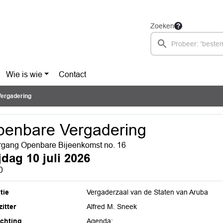
Zoeken
Wie is wie
Contact
ergadering
enbare Vergadering
gang Openbare Bijeenkomst no. 16
jdag 10 juli 2026
0
tie
Vergaderzaal van de Staten van Aruba
itter
Alfred M. Sneek
ichting
Agenda: