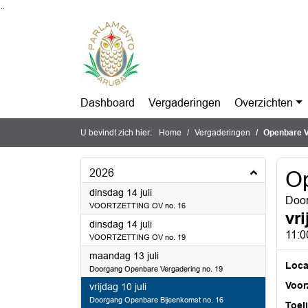
Ga naar de inhoud van deze pagina
Ga naar het zoeken
Ga naar het menu
Dashboard
Vergaderingen
Overzichten
U bevindt zich hier:
Home
Vergaderingen
Openbare V
2026
Op
2026
dinsdag 14 juli
Door
VOORTZETTING OV no. 16
vri
2026
dinsdag 14 juli
11:0
VOORTZETTING OV no. 19
2026
maandag 13 juli
Loca
Doorgang Openbare Vergadering no. 19
Voorz
2026
vrijdag 10 juli
Doorgang Openbare Bijeenkomst no. 16
Toel