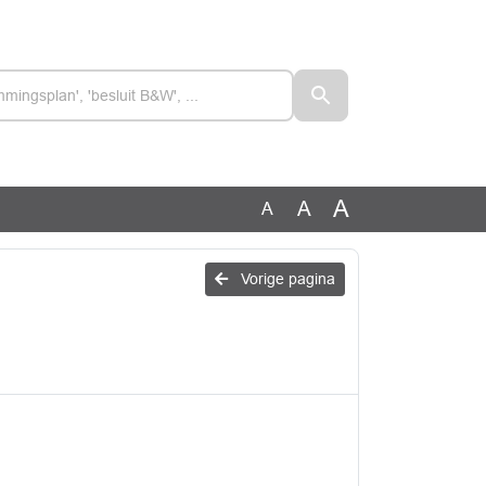
A
A
A
Vorige pagina