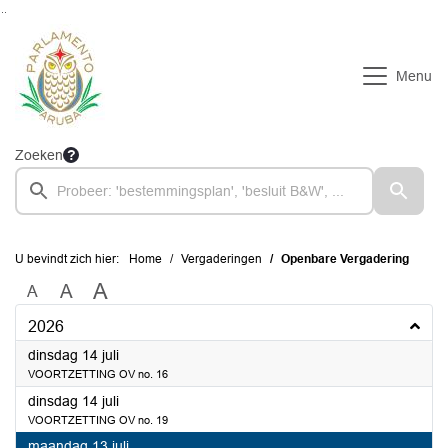
Ga naar de inhoud van deze pagina
Ga naar het zoeken
Ga naar het menu
Menu
Zoeken
U bevindt zich hier:
Home
Vergaderingen
Openbare Vergadering
A
A
A
2026
2026
dinsdag 14 juli
VOORTZETTING OV no. 16
2026
dinsdag 14 juli
VOORTZETTING OV no. 19
2026
maandag 13 juli