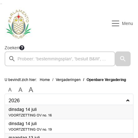
Ga naar de inhoud van deze pagina
Ga naar het zoeken
Ga naar het menu
Menu
Zoeken
U bevindt zich hier:
Home
Vergaderingen
Openbare Vergadering
A
A
A
2026
2026
dinsdag 14 juli
VOORTZETTING OV no. 16
2026
dinsdag 14 juli
VOORTZETTING OV no. 19
2026
maandag 13 juli