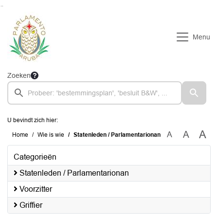
Ga naar de inhoud van deze pagina
Ga naar het zoeken
Ga naar het menu
Menu
Zoeken
U bevindt zich hier:
A
A
A
Home
Wie is wie
Statenleden / Parlamentarionan
Categorieën
Statenleden / Parlamentarionan
Voorzitter
Griffier