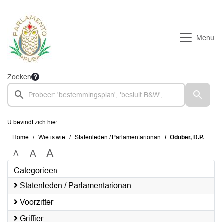
Ga naar de inhoud van deze pagina
Ga naar het zoeken
Ga naar het menu
Menu
Zoeken
U bevindt zich hier:
Home
Wie is wie
Statenleden / Parlamentarionan
Oduber, D.P.
A
A
A
Categorieën
Statenleden / Parlamentarionan
Voorzitter
Griffier