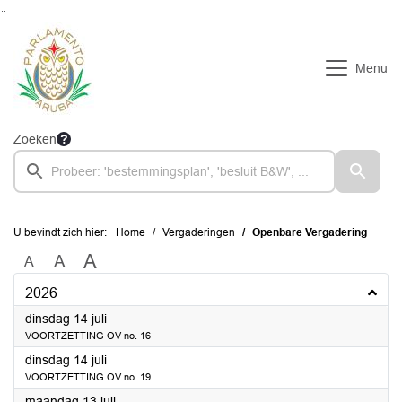
Ga naar de inhoud van deze pagina
Ga naar het zoeken
Ga naar het menu
Menu
Zoeken
U bevindt zich hier:
Home
Vergaderingen
Openbare Vergadering
A
A
A
2026
2026
dinsdag 14 juli
VOORTZETTING OV no. 16
2026
dinsdag 14 juli
VOORTZETTING OV no. 19
2026
maandag 13 juli